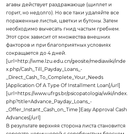
агавы действует раздражающе (щиплет и
горит, но недолго). Но все таки удаляйте все
пораженные листья, цветки и бутоны. Затем
необходимо вычесать гнид частым гребнем.
Этот срок зависит от множества внешних
факторов и при благоприятных условиях
сокращается до 4 дней.
[url=http://wme.lzu.edu.cn/geosite/mediawiki/inde
x.php/Cash_Till_Payday_Loans_-
_Direct_Cash_To_Complete_Your_Needs
]Application Of A Type Of Installment Loan[/url]
[url=https://www.ufrgs.br/psicopatologia/wiki/index.
php?title=Advance_Payday_Loans_-
_Offer_Instant_Cash_on_Time ]Easy Approval Cash
Advances[/url]
В результате верхняя сторона листа становится
серовато-коричневой с серебристым блеском.