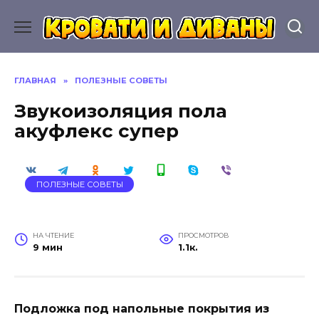
Перейти
к
содержанию
ГЛАВНАЯ
»
ПОЛЕЗНЫЕ СОВЕТЫ
Звукоизоляция пола
акуфлекс супер
ПОЛЕЗНЫЕ СОВЕТЫ
НА ЧТЕНИЕ
ПРОСМОТРОВ
9 мин
1.1к.
Подложка под напольные покрытия из