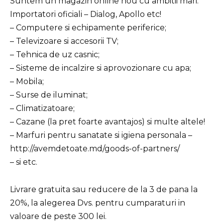
Suntem un magazin online nou cu ambitii mari.
Importatori oficiali – Dialog, Apollo etc!
– Computere si echipamente periferice;
– Televizoare si accesorii TV;
– Tehnica de uz casnic;
– Sisteme de incalzire si aprovozionare cu apa;
– Mobila;
– Surse de iluminat;
– Climatizatoare;
– Cazane (la pret foarte avantajos) si multe altele!
– Marfuri pentru sanatate si igiena personala –
http://avemdetoate.md/goods-of-partners/
– si etc.
Livrare gratuita sau reducere de la 3 de pana la
20%, la alegerea Dvs. pentru cumparaturi in
valoare de peste 300 lei.