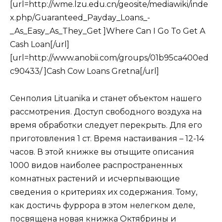
[url=http://wme.lzu.edu.cn/geosite/mediawiki/inde
x.php/Guaranteed_Payday_Loans_-
_As_Easy_As_They_Get ]Where Can I Go To Get A
Cash Loan[/url]
[url=http://www.anobii.com/groups/01b95ca400ed
c90433/ ]Cash Cow Loans Gretna[/url]
Сенполия Lituanika и станет объектом нашего
рассмотрения. Доступ свободного воздуха на
время обработки следует перекрыть. Для его
приготовления 1 ст. Время настаивания – 12-14
часов. В этой книжке вы отыщите описания
1000 видов наиболее распространенных
комнатных растений и исчерпывающие
сведения о критериях их содержания. Тому,
как достичь фуррора в этом нелегком деле,
посвящена новая книжка Октябрины и