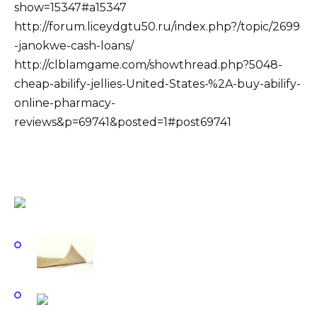
show=15347#a15347
http://forum.liceydgtu50.ru/index.php?/topic/2699
-janokwe-cash-loans/
http://clblamgame.com/showthread.php?5048-
cheap-abilify-jellies-United-States-%2A-buy-abilify-
online-pharmacy-
reviews&p=69741&posted=1#post69741