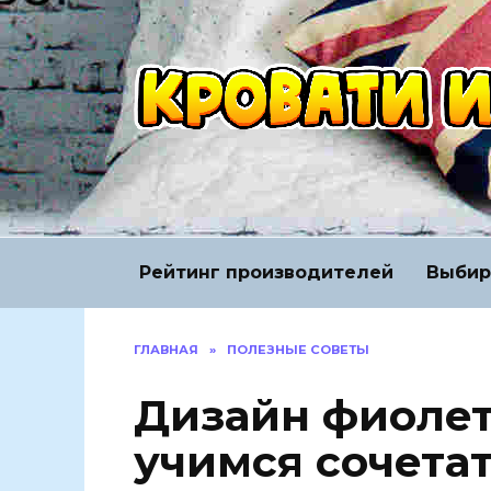
Перейти
к
содержанию
Рейтинг производителей
Выбир
ГЛАВНАЯ
»
ПОЛЕЗНЫЕ СОВЕТЫ
Дизайн фиолет
учимся сочетат