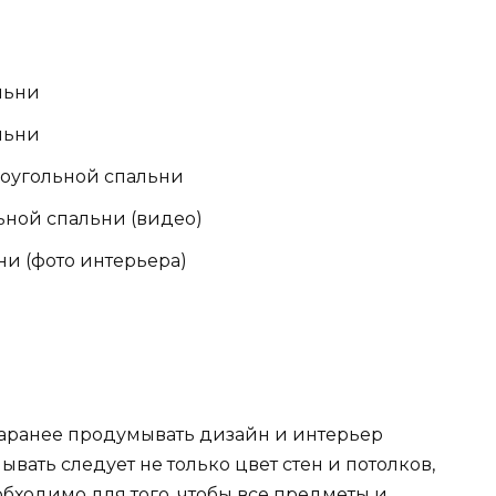
льни
льни
оугольной спальни
ной спальни (видео)
и (фото интерьера)
заранее продумывать дизайн и интерьер
вать следует не только цвет стен и потолков,
еобходимо для того, чтобы все предметы и