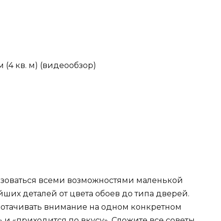
 (4 кв. м) (видеообзор)
)
ьзоваться всеми возможностями маленькой
йших деталей от цвета обоев до типа дверей.
едотачивать внимание на одном конкретном
 и «приходится по вкусу». Сложите все советы