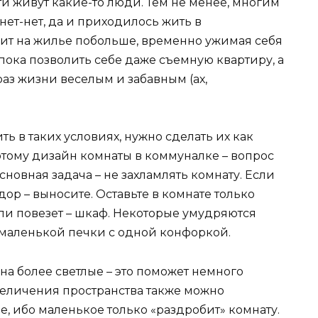
и живут какие-то люди. Тем не менее, многим
 нет-нет, да и приходилось жить в
ит на жилье побольше, временно ужимая себя
т пока позволить себе даже съемную квартиру, а
раз жизни веселым и забавным (ах,
ть в таких условиях, нужно сделать их как
тому дизайн комнаты в коммуналке – вопрос
сновная задача – не захламлять комнату. Если
ор – выносите. Оставьте в комнате только
сли повезет – шкаф. Некоторые умудряются
маленькой печки с одной конфоркой.
на более светлые – это поможет немного
величения пространства также можно
е, ибо маленькое только «раздробит» комнату.