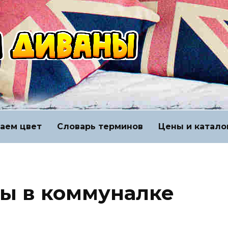
аем цвет
Словарь терминов
Цены и катало
ы в коммуналке