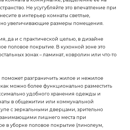
остранство. Не усугубляйте это впечатление при
несите в интерьер комнаты светлые,
ельно увеличивающие размеры помещения.
я, да и с практической целью, в дизайне
е половое покрытие. В кухонной зоне это
остальных зонах – ламинат, ковролин или что-то
то поможет разграничить жилое и нежилое
о как можно более функционально разместить
аксимально удобного хранения одежды и
наты в общежитии или коммунальной
купе с зеркальными дверцами, зрительно
е занимающими лишнего места при
е в уборке половое покрытие (линолеум,