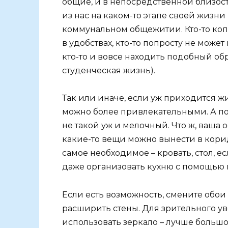
общие, и в непосредственной близост
из нас на каком-то этапе своей жизни
коммунальном общежитии. Кто-то коп
в удобствах, кто-то попросту не може
кто-то и вовсе находить подобный об
студенческая жизнь).
Так или иначе, если уж приходится жи
можно более привлекательными. А по
не такой уж и мелочный. Что ж, ваша о
какие-то вещи можно вынести в корид
самое необходимое – кровать, стол, е
даже организовать кухню с помощью 
Если есть возможность, смените обои 
расширить стены. Для зрительного у
использовать зеркало – лучше большо