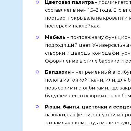
Цветовая палитра
– подчиняется
составляет в нем 1,5–2 года. Его 
портьер, покрывала на кровати 
постерах и наклейках.
Мебель
– по-прежнему функционал
подходящий цвет. Универсальным 
створки и дверцы комода фигурн
Оформление в стиле барокко и ро
Балдахин
– непременный атрибут
полога из тонкой ткани, или, для 
невысокими столбиками, где закр
будущем легко оформить в любом 
Рюши, банты, цветочки и серде
вазочки, салфетки, статуэтки и п
захламляют комнату, а маленькую