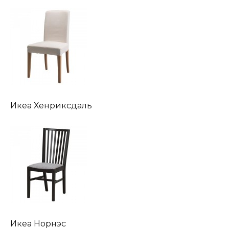
Икеа Хенриксдаль
Икеа Норнэс