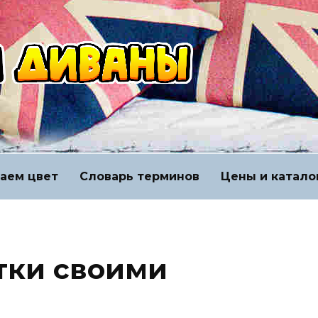
аем цвет
Словарь терминов
Цены и катало
тки своими