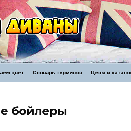
аем цвет
Словарь терминов
Цены и катало
ые бойлеры