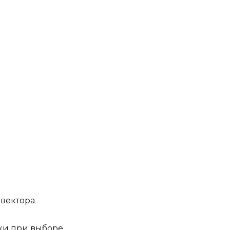
нвектора
ки при выборе