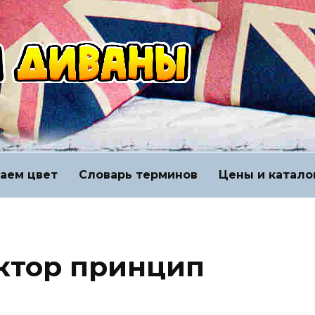
аем цвет
Словарь терминов
Цены и катало
ктор принцип