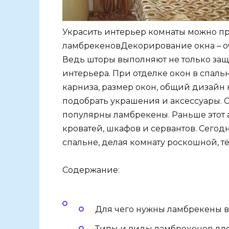
Украсить интерьер комнаты можно п
ламбрекеновДекорирование окна – оч
Ведь шторы выполняют не только за
интерьера. При отделке окон в спаль
карниза, размер окон, общий дизайн
подобрать украшения и аксессуары. С
популярны ламбрекены. Раньше этот
кроватей, шкафов и сервантов. Сегод
спальне, делая комнату роскошной, т
Содержание:
Для чего нужны ламбрекены в
Типы и виды ламбрекенов дл