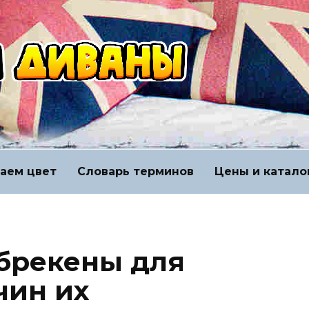
аем цвет
Словарь терминов
Цены и катало
брекены для
чин их