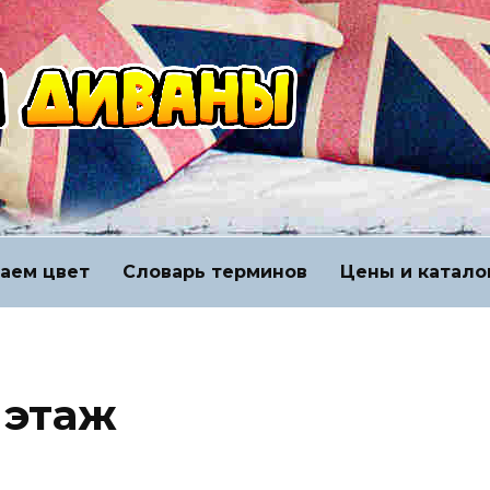
аем цвет
Словарь терминов
Цены и катало
 этаж