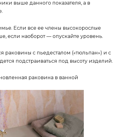
ики выше данного показателя, а в
.
емье. Если все ее члены высокорослые
е, если наоборот — опускайте уровень.
раковины с пьедесталом («тюльпан») и с
идется подстраиваться под высоту изделий.
ановленная раковина в ванной