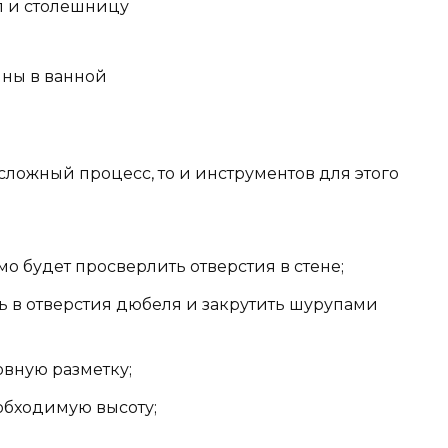
ал и столешницу
ины в ванной
 сложный процесс, то и инструментов для этого
о будет просверлить отверстия в стене;
ть в отверстия дюбеля и закрутить шурупами
овную разметку;
обходимую высоту;