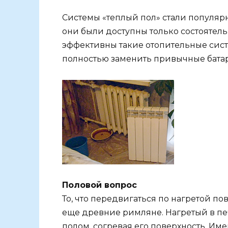
Системы «теплый пол» стали популяр
они были доступны только состоятел
эффективны такие отопительные сист
полностью заменить привычные батар
Половой вопрос
То, что передвигаться по нагретой п
еще древние римляне. Нагретый в печ
полом, согревая его поверхность. Им