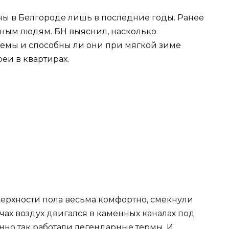
ны в Белгороде лишь в последние годы. Ранее
ьным людям. БН выяснил, насколько
емы и способны ли они при мягкой зиме
еи в квартирах.
оверхности пола весьма комфортно, смекнули
ах воздух двигался в каменных каналах под
енно так работали легендарные термы. И