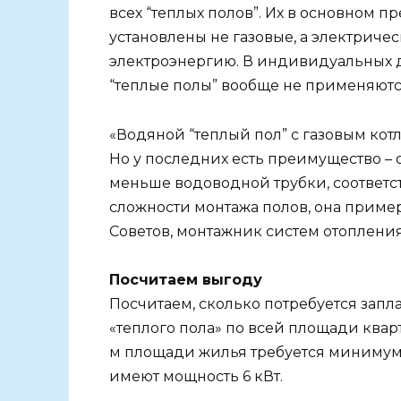
всех “теплых полов”. Их в основном п
установлены не газовые, а электричес
электроэнергию. В индивидуальных 
“теплые полы” вообще не применяются
«Водяной “теплый пол” с газовым кот
Но у последних есть преимущество – 
меньше водоводной трубки, соответст
сложности монтажа полов, она пример
Советов, монтажник систем отоплени
Посчитаем выгоду
Посчитаем, сколько потребуется запл
«теплого пола» по всей площади кварти
м площади жилья требуется минимум 1
имеют мощность 6 кВт.