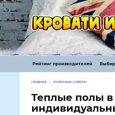
Перейти
к
содержанию
Рейтинг производителей
Выбир
ГЛАВНАЯ
»
ПОЛЕЗНЫЕ СОВЕТЫ
Теплые полы в
индивидуальн