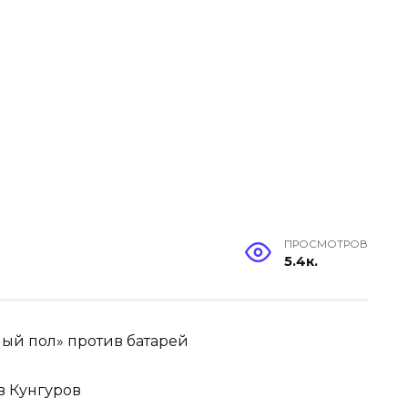
ПРОСМОТРОВ
5.4к.
лый пол» против батарей
в Кунгуров