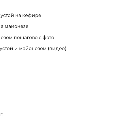
пустой на кефире
на майонезе
незом пошагово с фото
устой и майонезом (видео)
г.