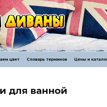
аем цвет
Словарь терминов
Цены и катало
и для ванной