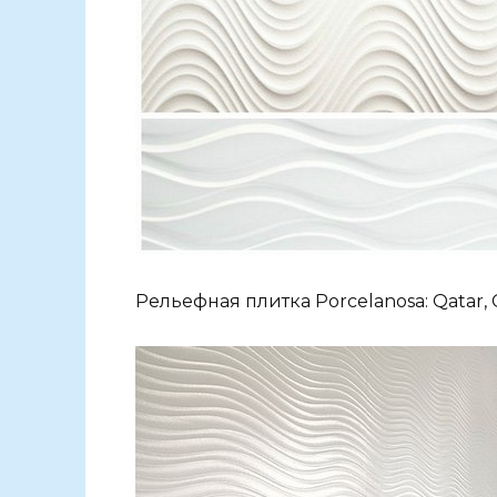
Рельефная плитка Porcelanosa: Qatar, C