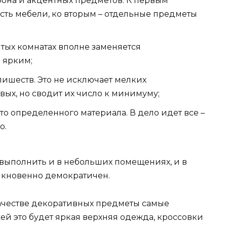
фона и акцентных предметов. К первым
асть мебели, ко вторым – отдельные предметы
ытых комнатах вполне заменяется
 ярким;
злишеств. Это не исключает мелких
вых, но сводит их число к минимуму;
то определенного материала. В дело идет все –
о.
 выполнить и в небольших помещениях, и в
ыкновенно демократичен.
качестве декоративных предметы самые
й это будет яркая верхняя одежда, кроссовки