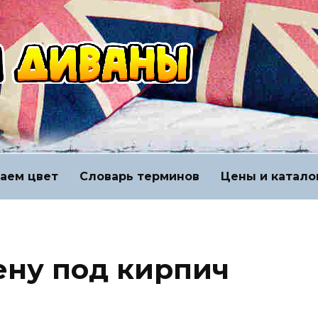
аем цвет
Словарь терминов
Цены и катало
ену под кирпич