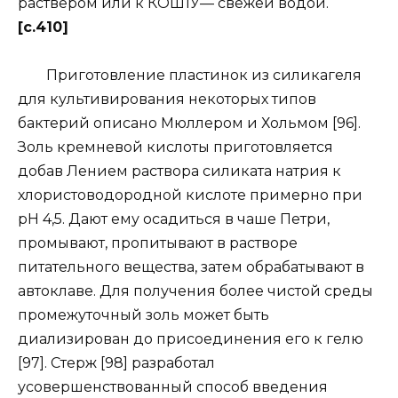
раствёром или к КОШ1У— свежей водой.
[c.410]
Приготовление пластинок из силикагеля
для культивирования некоторых типов
бактерий описано Мюллером и Хольмом [96].
Золь кремневой кислоты приготовляется
добав Лением раствора силиката натрия к
хлористоводородной кислоте примерно при
pH 4,5. Дают ему осадиться в чаше Петри,
промывают, пропитывают в растворе
питательного вещества, затем обрабатывают в
автоклаве. Для получения более чистой среды
промежуточный золь может быть
диализирован до присоединения его к гелю
[97]. Стерж [98] разработал
усовершенствованный способ введения