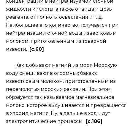
концентрации в нейтрализуемой сточной
жидкости кислоты, а также от вида и дозы
реагента. от полноты осветления и т. д.
Наибольшее его количество получается при
нейтрализации сточной воды известковым
молоком. приготовленным из товарной
извести.
[c.60]
Как добывают магний из моря Морскую
воду смешивают в огромных баках с
известковым молоком. приготовленным из
перемолотых морских раковин. Нри этом
образуется так называемое магнезиальное
молоко. которое высушивается и превращается
в хлорид магния. Ну, а дальше в ход идут
электролитические процессы.
[c.186]