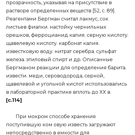
прозрачность, указывая на присутствие в
растворе определенных веществ [52, с. 89].
Реагентами Бергман считал лакмус, сок
листьев фиалки. настойку чернильных
орешков, ферроцианид калия. серную кислоту.
щавелевую кислоту. карбонат калия.
известковую воду. нитрат серебра. сульфат
железа. этиловый спирт и др. Описанные
Бергманом реакции для определения барита.
извести. меди, сероводорода, серной,
щавелевой и угольной кислот использовались
в лабораторной практике вплоть до XX в.
[c.114]
При мокром способе хранения
поступившую ком овую известь загружают
непосредственно в емкости для