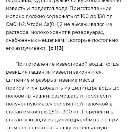
барабанах, куда загружается кусковая жженая
известь и подается вода. Приготовленное
молоко должно содержать от 100 до 150 г л
Са(0Н)2. Чтобы Са(0Н)2 не высаживался из
раствора, молоко хранят в резервуарах,
снабженных мешалками, которые постоянно
его взмучивают.
[c.113]
Приготовление известковой воды. Когда
реакция гашения извести закончится,
шипение и разбрызгивание массы
прекратится, добавить из цилиндра воды до
половины чашки, размешать и перенести
полученную массу стеклянной палочкой в
стакан емкостью 250—300 мл. Перенести в
стакан всю воду из цилиндра, обмыв ею при
этом несколько раз чашку и стеклянную