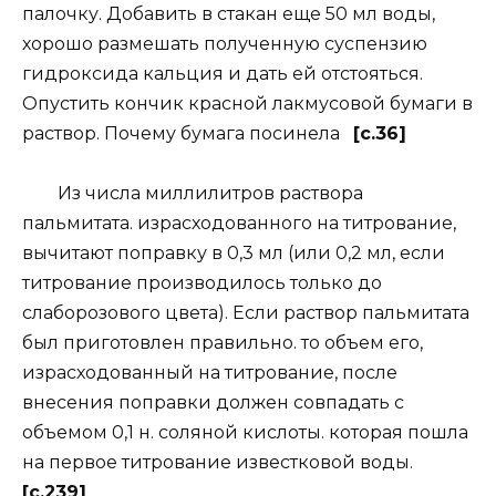
палочку. Добавить в стакан еще 50 мл воды,
хорошо размешать полученную суспензию
гидроксида кальция и дать ей отстояться.
Опустить кончик красной лакмусовой бумаги в
раствор. Почему бумага посинела
[c.36]
Из числа миллилитров раствора
пальмитата. израсходованного на титрование,
вычитают поправку в 0,3 мл (или 0,2 мл, если
титрование производилось только до
слаборозового цвета). Если раствор пальмитата
был приготовлен правильно. то объем его,
израсходованный на титрование, после
внесения поправки должен совпадать с
объемом 0,1 н. соляной кислоты. которая пошла
на первое титрование известковой воды.
[c.239]