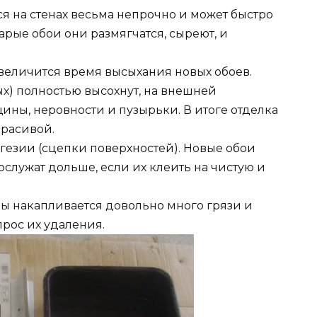
я на стенах весьма непрочно и может быстро
арые обои они размягчатся, сыреют, и
увеличится время высыхания новых обоев.
вых) полностью высохнут, на внешней
ины, неровности и пузырьки. В итоге отделка
красивой.
гезии (сцепки поверхностей). Новые обои
ослужат дольше, если их клеить на чистую и
ды накапливается довольно много грязи и
прос их удаления.