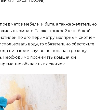
ый «тигр» для обоев).
предметов мебели и быта, а также желательно
тались в комнате. Также прикройте плёнкой
иэтилен по его периметру малярным скотчем.
спользовать воду, то обязательно обесточьте
вода ни в коем случае не попала в розетку,
а. Необходимо поснимать крышечки
овременно обклеить их скотчем.