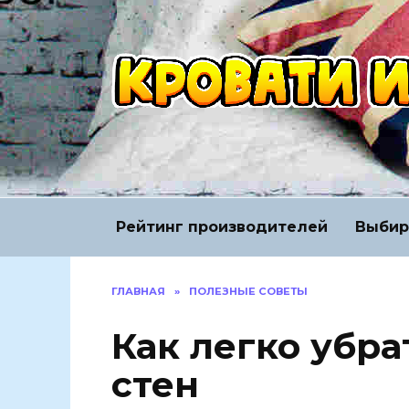
Перейти
к
содержанию
Рейтинг производителей
Выбир
ГЛАВНАЯ
»
ПОЛЕЗНЫЕ СОВЕТЫ
Как легко убра
стен