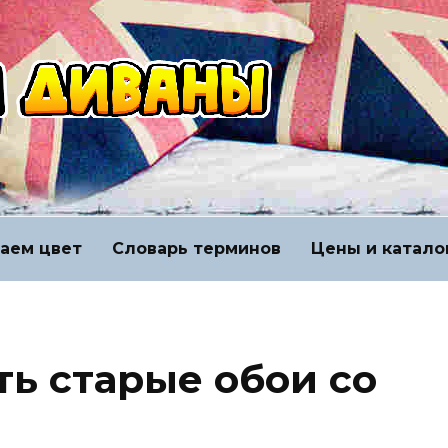
аем цвет
Словарь терминов
Цены и катало
ть старые обои со