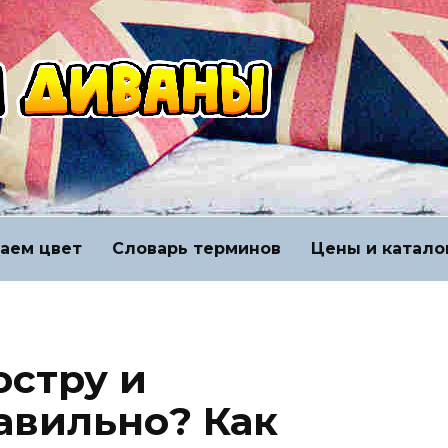
аем цвет
Словарь терминов
Цены и катало
юстру и
авильно? Как