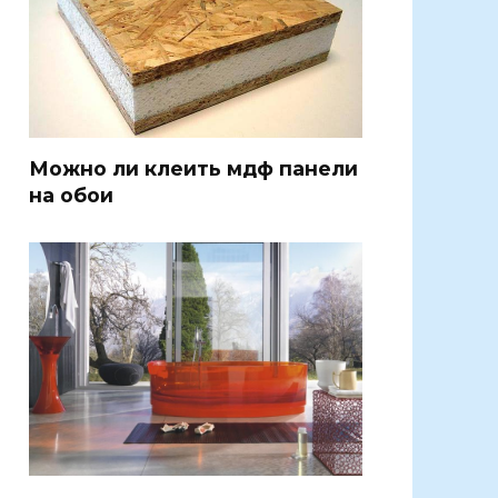
Можно ли клеить мдф панели
на обои