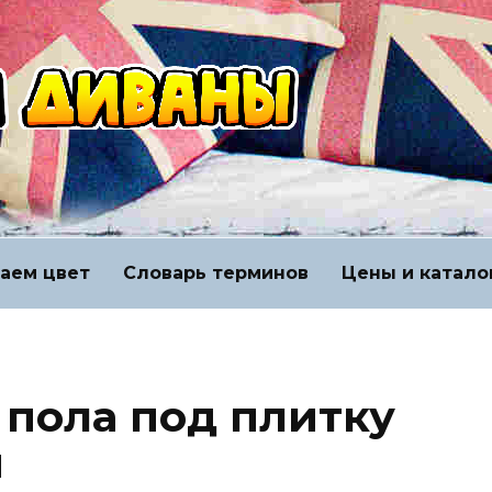
аем цвет
Словарь терминов
Цены и катало
пола под плитку
и